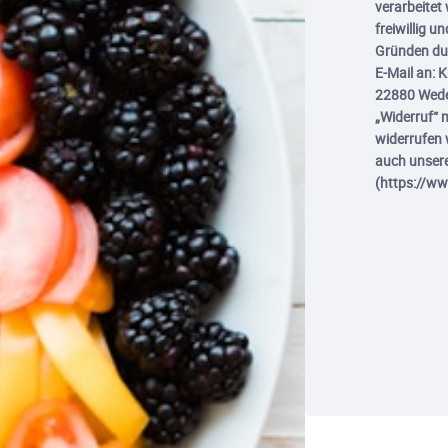
verarbeitet 
freiwillig 
Gründen dur
E-Mail an: 
22880 Wedel
„Widerruf“ 
widerrufen w
auch unser
(https://w