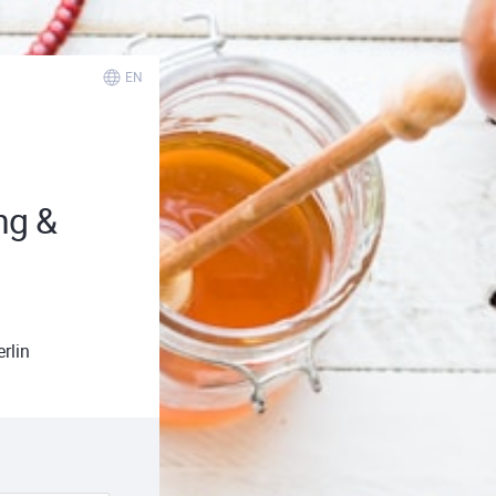
EN
ng &
rlin