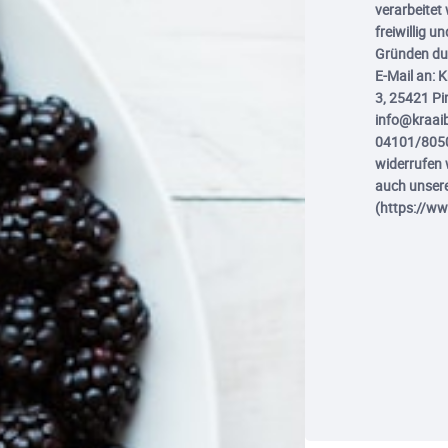
verarbeitet 
freiwillig 
Gründen dur
E-Mail an: 
3, 25421 Pi
info@kraaibe
04101/80505
widerrufen w
auch unser
(https://w