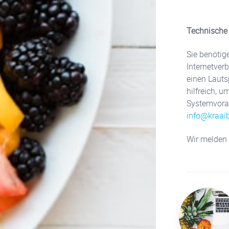
Technische
Sie benötig
Internetver
einen Lauts
hilfreich, 
Systemvorau
info@kraai
Wir melden